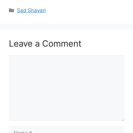
Categories
Sad Shayari
Leave a Comment
Comment
Name