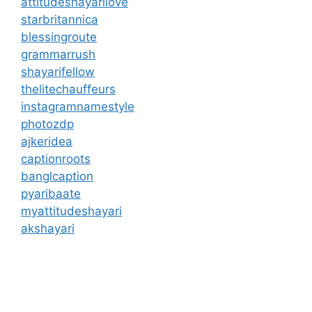
attitudeshayarilove
starbritannica
blessingroute
grammarrush
shayarifellow
thelitechauffeurs
instagramnamestyle
photozdp
ajkeridea
captionroots
banglcaption
pyaribaate
myattitudeshayari
akshayari