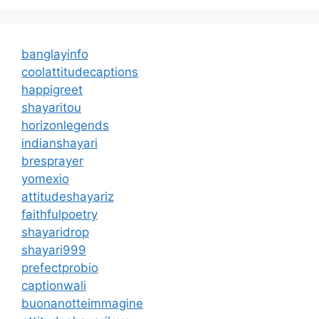
banglayinfo
coolattitudecaptions
happigreet
shayaritou
horizonlegends
indianshayari
bresprayer
yomexio
attitudeshayariz
faithfulpoetry
shayaridrop
shayari999
prefectprobio
captionwali
buonanotteimmagine